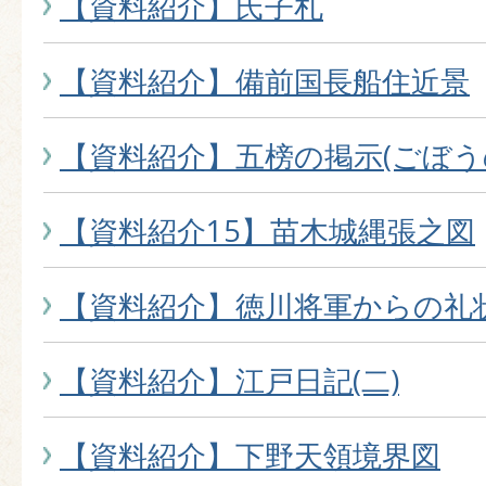
【資料紹介】氏子札
【資料紹介】備前国長船住近景
【資料紹介】五榜の掲示(ごぼう
【資料紹介15】苗木城縄張之図
【資料紹介】徳川将軍からの礼
【資料紹介】江戸日記(二)
【資料紹介】下野天領境界図