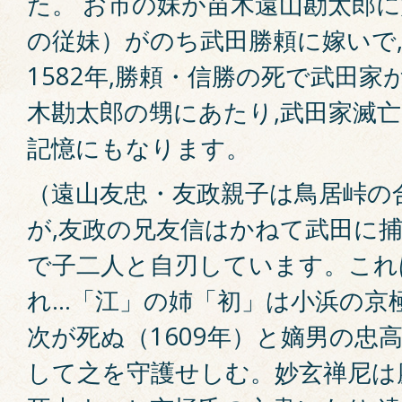
た。 お市の妹が苗木遠山勘太郎に
の従妹）がのち武田勝頼に嫁いで
1582年,勝頼・信勝の死で武田家
木勘太郎の甥にあたり,武田家滅
記憶にもなります。
（遠山友忠・友政親子は鳥居峠の
が,友政の兄友信はかねて武田に捕
で子二人と自刃しています。これ
れ...「江」の姉「初」は小浜の京
次が死ぬ（1609年）と嫡男の忠
して之を守護せしむ。妙玄禅尼は