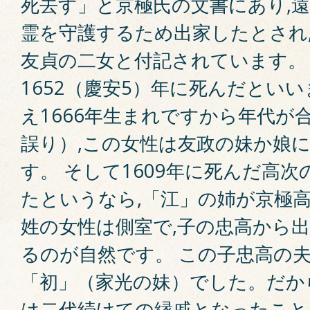
死去す」と京極氏の文書にあり,
霊を守護するため出家したとされ
友貞の二女と付記されています。
1652（慶安5）年に死んだとい
え1666年生まれですから年代が
誤り）,この女性は友政の妹か娘
す。 そして1609年に死んだ高
たというなら,「江」の姉が京極高
姓の女性は側室で,子の忠高から
るのが自然です。 この子忠高の
「初」（家光の妹）でした。だか
は二代続けての縁戚となったこと