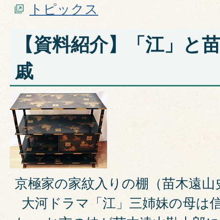
トピックス
【資料紹介】「江」と
戚
京極家の家紋入りの棚（苗木遠山
大河ドラマ「江」三姉妹の母は