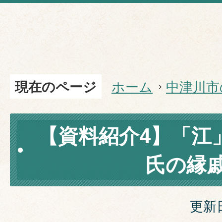
現在のページ
ホーム
中津川市
【資料紹介4】「江
氏の縁
更新日