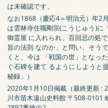
は未確認です。
なお1868（慶応4＝明治元）年2
は雲林寺住職剛宗(こうじゅう)に
御霊屋 に入れられ、百回忌の処
旨の法則 なのか」と問い、そう
くと、今は 「戦国の世」となっ
ぐ石碑を建て るようにしようと
秘録」）
2020年1月10日掲載（最終更新 : 
川市苗木遠山史料館 〒508-010
2897番地の2