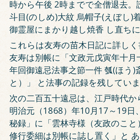
時から午後 2時までで全僧退去。
斗目(のしめ)大紋 烏帽子(えぼし
御霊屋にまかり越し焼香 し直ち
これらは友寿の苗木日記に詳しく
友寿は別帳に「文政元戊寅年十月十
年回御遠忌法事之節一件 瓠(ほう)
と）」 と法事の記録を残してい
次の二百五十遠忌は、江戸時代か
明治元（1868）年10月17～19
秘録」に「雲林寺様（友政のこと
修行委細は別帳に誌し置く」と 