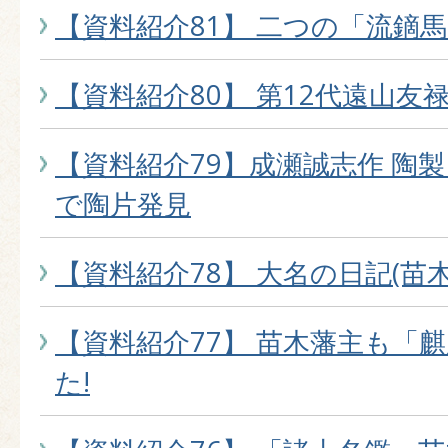
【資料紹介81】 二つの「流鏑
【資料紹介80】 第12代遠山友
【資料紹介79】成瀬誠志作 陶
で陶片発見
【資料紹介78】 大名の日記(苗
【資料紹介77】 苗木藩主も「
た!