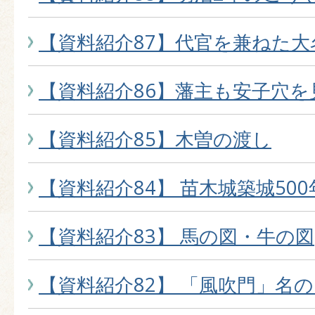
【資料紹介87】代官を兼ねた大
【資料紹介86】藩主も安子穴を
【資料紹介85】木曽の渡し
【資料紹介84】 苗木城築城500
【資料紹介83】 馬の図・牛の図
【資料紹介82】 「風吹門」名