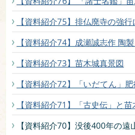
【資料紹介76】 「諸士名鑑」
【資料紹介75】排仏廃寺の強行
【資料紹介74】成瀬誠志作 陶
【資料紹介73】苗木城真景図
【資料紹介72】「いだてん」肥
【資料紹介71】「古史伝」と苗
【資料紹介70】没後400年の