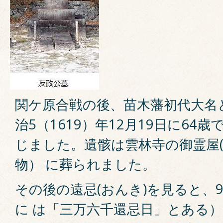
関ケ原合戦の後、苗木藩初代大名
治5（1619）年12月19日に64
じました。遺骸は雲林寺の御霊屋(
物） に葬られました。
その後の遠忌(おんき)を見ると、
に は「三万六千還忌日」とある）は