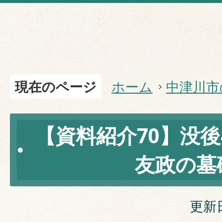
現在のページ
ホーム
中津川市
【資料紹介70】没後
友政の墓
更新日