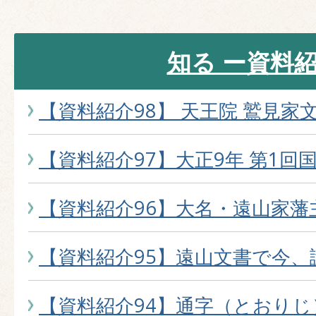
知る ー資料
【資料紹介98】 天王院 鷲見家
【資料紹介97】大正9年 第1回
【資料紹介96】大名・遠山家藩
【資料紹介95】遠山文書で今、
【資料紹介94】通字（とおりじ