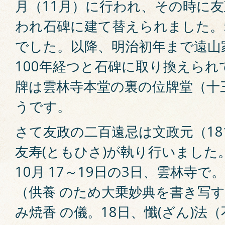
月（11月）に行われ、その時に
われ石碑に建て替えられました。
でした。以降、明治初年まで遠山
100年経つと石碑に取り換えられ
牌は雲林寺本堂の裏の位牌堂（十
うです。
さて友政の二百遠忌は文政元（181
友寿(ともひさ)が執り行いました
10月 17～19日の3日、雲林寺で
（供養 のため大乗妙典を書き写す
み焼香 の儀。18日、懺(ざん)法