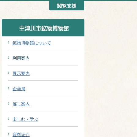
閲覧支援
中津川市鉱物博物館
鉱物博物館について
利用案内
展示案内
企画展
催し案内
楽しむ・学ぶ
資料紹介