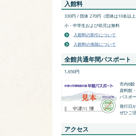
入館料
330円 / 団体 270円（団体は10名以
小・中学生および幼児は無料
入館料の割引について
入館料の免除について
全館共通年間パスポート
1,650円
市内6
資料館
パスポ
発行日
ぜひご
アクセス