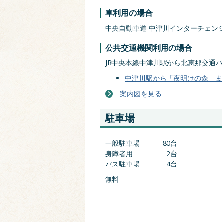
車利用の場合
中央自動車道 中津川インターチェンジ
公共交通機関利用の場合
JR中央本線中津川駅から北恵那交通バ
中津川駅から「夜明けの森」まで
案内図を見る
駐車場
一般駐車場
80台
身障者用
2台
バス駐車場
4台
無料