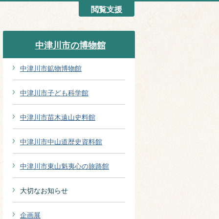
閲覧支援
中津川市の博物館
中津川市鉱物博物館
中津川市子ども科学館
中津川市苗木遠山史料館
中津川市中山道歴史資料館
中津川市東山魁夷心の旅路館
大切なお知らせ
企画展