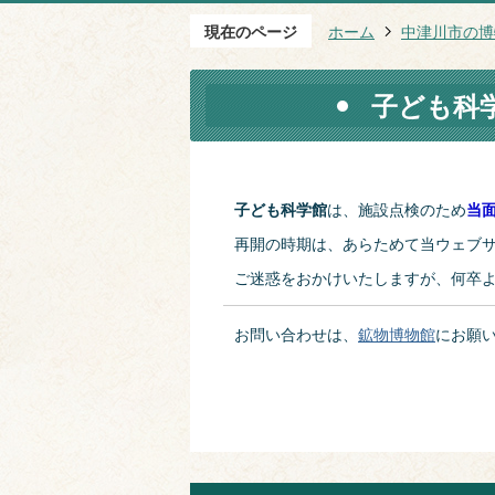
現在のページ
ホーム
中津川市の博
子ども科
子ども科学館
は、施設点検のため
当
再開の時期は、あらためて当ウェブ
ご迷惑をおかけいたしますが、何卒
お問い合わせは、
鉱物博物館
にお願