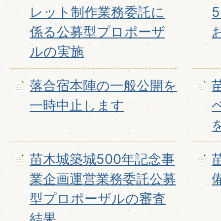
レット制作業務委託に
係る公募型プロポーザ
ルの実施
落合宿本陣の一般公開を
一時中止します
苗木城築城500年記念事
業企画運営業務委託公募
型プロポーザルの審査
結果