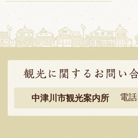
観
光
電話:
中津川市観光案内所
に
関
す
る