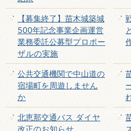
【募集終了】苗木城築城
戦
500年記念事業企画運営
業務委託公募型プロポー
ザルの実施
公共交通機関で中山道の
宿場町を周遊しません
か
北恵那交通バス ダイヤ
改正のお知らせ