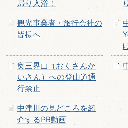
帰り入浴！
観光事業者・旅行会社の
皆様へ
奥三界山（おくさんか
いさん）への登山道通
行禁止
中津川の見どころを紹
介するPR動画