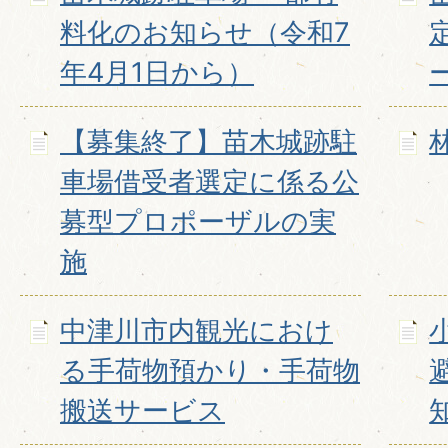
料化のお知らせ（令和7
年4月1日から）
【募集終了】苗木城跡駐
車場借受者選定に係る公
募型プロポーザルの実
施
中津川市内観光におけ
る手荷物預かり・手荷物
搬送サービス