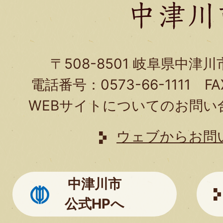
お
問
い
〒508-8501 岐阜県中津
合
電話番号：0573-66-1111 FA
わ
WEBサイトについてのお問い
せ
は
ウェブからお問
こ
ち
中津川市
ら
公式HPへ