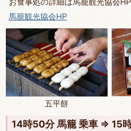
お食事処の詳細は馬籠観光協会H
馬籠観光協会HP
五平餅
14時50分 馬籠 乗車 ⇒ 15