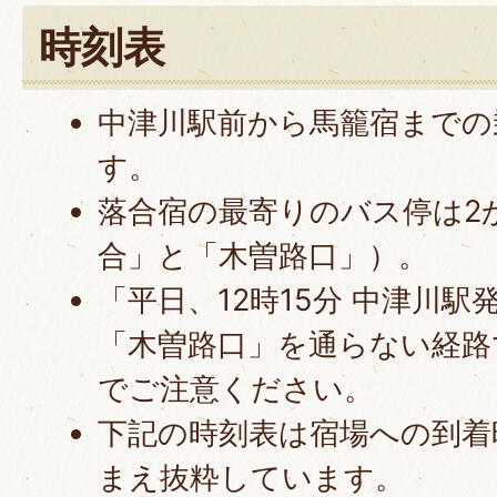
時刻表
中津川駅前から馬籠宿までの
す。
落合宿の最寄りのバス停は2
合」と「木曽路口」）。
「平日、12時15分 中津川
「木曽路口」を通らない経路
でご注意ください。
下記の時刻表は宿場への到着
まえ抜粋しています。