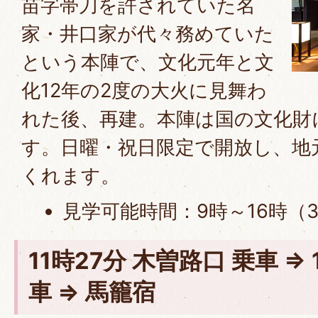
苗字帯刀を許されていた名
家・井口家が代々務めていた
という本陣で、文化元年と文
化12年の2度の大火に見舞わ
れた後、再建。本陣は国の文化財
す。日曜・祝日限定で開放し、地
くれます。
見学可能時間：9時～16時（3
11時27分 木曽路口 乗車 ⇒ 
車 ⇒ 馬籠宿