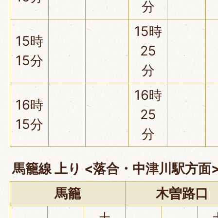
分
15時
15時
25
15分
分
16時
16時
25
15分
分
馬籠線 上り <落合・中津川駅方面
馬籠
木曽路口