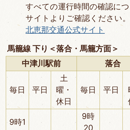
すべての運行時間の確認につ
サイトよりご確認ください
北恵那交通公式サイト
馬籠線 下り＜落合・馬籠方面＞
中津川駅前
落合
土
毎日
平日
曜・
毎日
平日
休日
9時
9時1
20