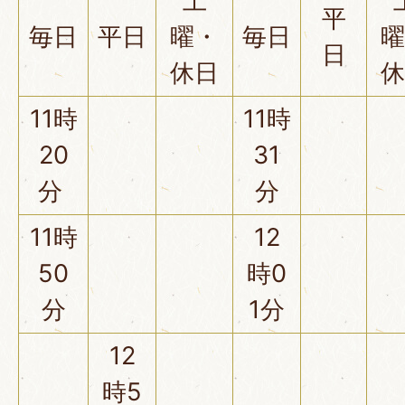
土
平
毎日
平日
曜・
毎日
曜
日
休日
休
11時
11時
20
31
分
分
11時
12
50
時0
分
1分
12
時5