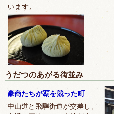
います。
うだつのあがる街並み
豪商たちが覇を競った町
中山道と飛騨街道が交差し、