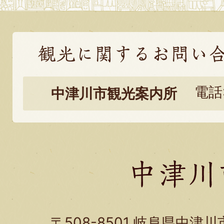
観
光
電話:
中津川市観光案内所
に
関
す
る
お
問
い
〒508-8501 岐阜県中津