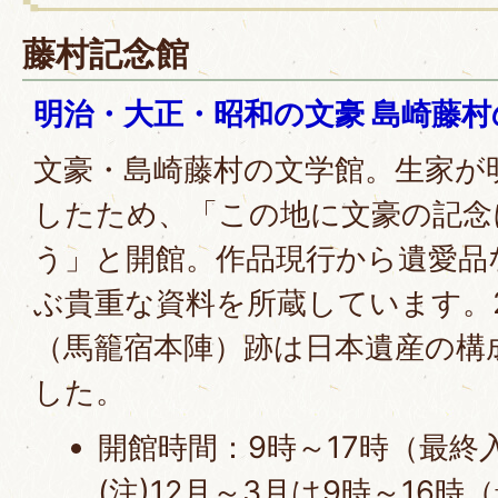
藤村記念館
明治・大正・昭和の文豪 島崎藤
文豪・島崎藤村の文学館。生家が
したため、「この地に文豪の記念
う」と開館。作品現行から遺愛品な
ぶ貴重な資料を所蔵しています。2
（馬籠宿本陣）跡は日本遺産の構
した。
開館時間：9時～17時（最終入
(注)12月～3月は9時～16時