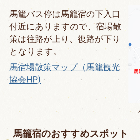
馬籠バス停は馬籠宿の下入口
付近にありますので、宿場散
策は往路が上り、復路が下り
となります。
馬宿場散策マップ（馬籠観光
協会HP)
馬籠宿のおすすめスポット