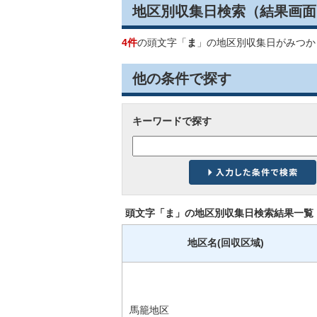
地区別収集日検索
（結果画面
4件
の頭文字「
ま
」の
地区別収集日
がみつか
他の条件で探す
キーワードで探す
頭文字「
ま
」の
地区別収集日検索
結果一覧
地区名(回収区域)
馬籠地区