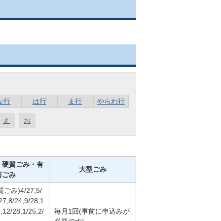
な行
は行
ま行
やらわ行
え
お
・硬質ごみ・有
大型ごみ
害ごみ
み)4/27,5/
27,8/24,9/28,1
,12/28,1/25,2/
毎月1回(事前に申込みが