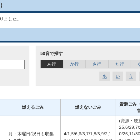
）
りました。
50音で探す
あ行
か行
さ行
た行
あ
い
う
資源ごみ
燃えるごみ
燃えないごみ
(資源・硬質ご
25,6/29,7/
月・木曜日(祝日も収集
4/1,5/6,6/3,7/1,8/5,9/2,1
0/26,11/30