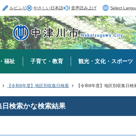
ルビふり
やさしい日本語
音声読み上げ
Select Lang
・福祉
子育て・教育
観光・文化・スポーツ
【令和8年度】地区別収集日検索
【令和8年度】地区別収集日検
集日検索かな検索結果