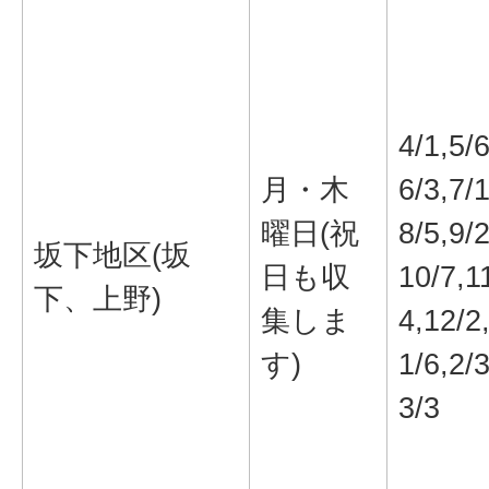
4/1,5/6
月・木
6/3,7/1
曜日(祝
8/5,9/2
坂下地区(坂
日も収
10/7,1
下、上野)
集しま
4,12/2
す)
1/6,2/3
3/3