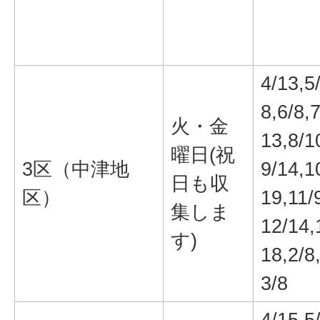
4/13,5
8,6/8,7
火・金
13,8/1
曜日(祝
3区（中津地
9/14,1
日も収
区）
19,11/
集しま
12/14,
す)
18,2/8
3/8
4/15,5