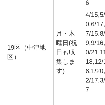
6
4/15,5
0,6/17
月・木
7/15,8
曜日(祝
9,9/16
19区（中津地
日も収
0/21,1
区）
集しま
18,12/
す)
6,1/20
2/17,3
7