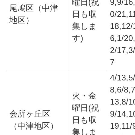
曜日(祝
9,9/16
尾鳩区（中津
日も収
0/21,1
地区）
集しま
18,12/
す)
6,1/20
2/17,3
7
4/13,5
8,6/8,7
火・金
13,8/1
曜日(祝
会所ヶ丘区
9/14,1
日も収
（中津地区）
19,11/
集しま