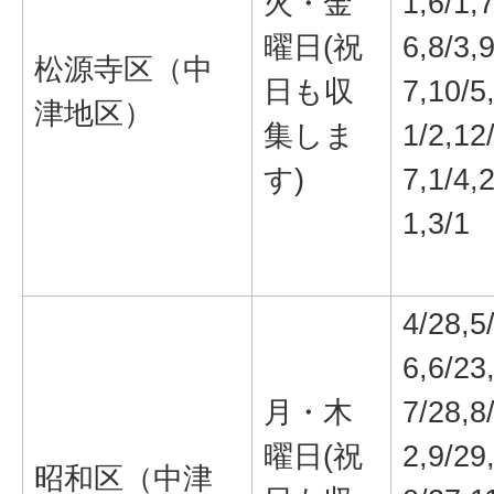
火・金
1,6/1,7
曜日(祝
6,8/3,9
松源寺区（中
日も収
7,10/5
津地区）
集しま
1/2,12
す)
7,1/4,2
1,3/1
4/28,5
6,6/23
月・木
7/28,8
曜日(祝
2,9/29
昭和区（中津