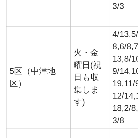
3/3
4/13,5
8,6/8,7
火・金
13,8/1
曜日(祝
5区（中津地
9/14,1
日も収
区）
19,11/
集しま
12/14,
す)
18,2/8
3/8