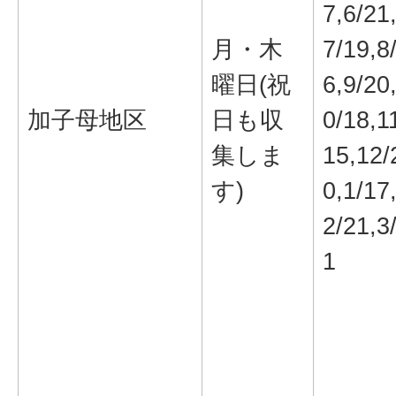
7,6/21
月・木
7/19,8
曜日(祝
6,9/20
加子母地区
日も収
0/18,1
集しま
15,12/
す)
0,1/17
2/21,3
1