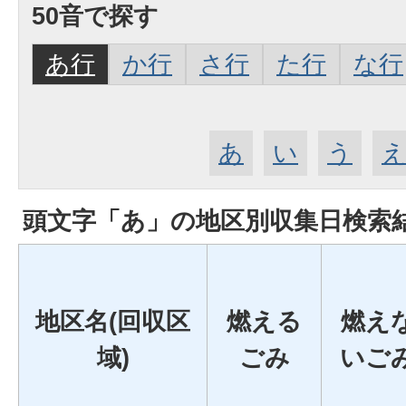
50音で探す
あ行
か行
さ行
た行
な行
あ
い
う
頭文字「
あ
」の
地区別収集日検索
地区名(回収区
燃える
燃え
域)
ごみ
いご