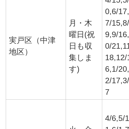
0,6/17
月・木
7/15,8
曜日(祝
9,9/16
実戸区（中津
日も収
0/21,1
地区）
集しま
18,12/
す)
6,1/20
2/17,3
7
4/6,5/