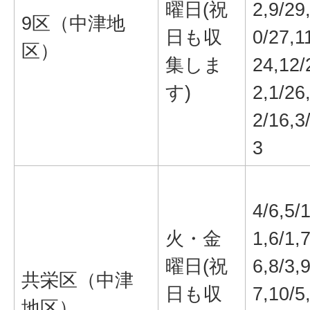
曜日(祝
2,9/29
9区（中津地
日も収
0/27,1
区）
集しま
24,12/
す)
2,1/26
2/16,3
3
4/6,5/
火・金
1,6/1,7
曜日(祝
6,8/3,9
共栄区（中津
日も収
7,10/5
地区）