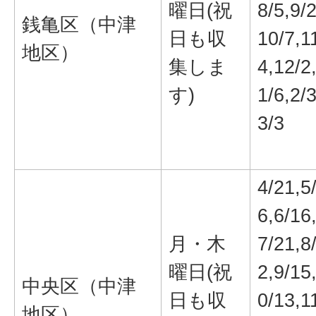
曜日(祝
8/5,9/2
銭亀区（中津
日も収
10/7,1
地区）
集しま
4,12/2
す)
1/6,2/3
3/3
4/21,5
6,6/16
月・木
7/21,8
曜日(祝
2,9/15
中央区（中津
日も収
0/13,1
地区）