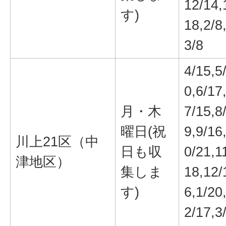
12/14,
す)
18,2/8
3/8
4/15,5
0,6/17
月・木
7/15,8
曜日(祝
9,9/16
川上21区（中
日も収
0/21,1
津地区）
集しま
18,12/
す)
6,1/20
2/17,3