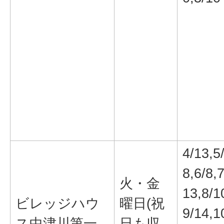
4/13,5
8,6/8,7
火・金
13,8/1
ビレッジハウ
曜日(祝
9/14,1
ス中津川第一
日も収