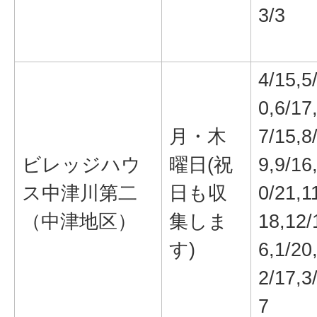
3/3
4/15,5
0,6/17
月・木
7/15,8
ビレッジハウ
曜日(祝
9,9/16
ス中津川第二
日も収
0/21,1
（中津地区）
集しま
18,12/
す)
6,1/20
2/17,3
7