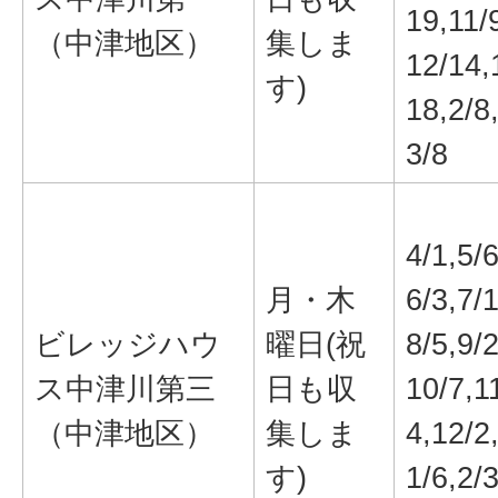
19,11/
（中津地区）
集しま
12/14,
す)
18,2/8
3/8
4/1,5/6
月・木
6/3,7/1
ビレッジハウ
曜日(祝
8/5,9/2
ス中津川第三
日も収
10/7,1
（中津地区）
集しま
4,12/2
す)
1/6,2/3