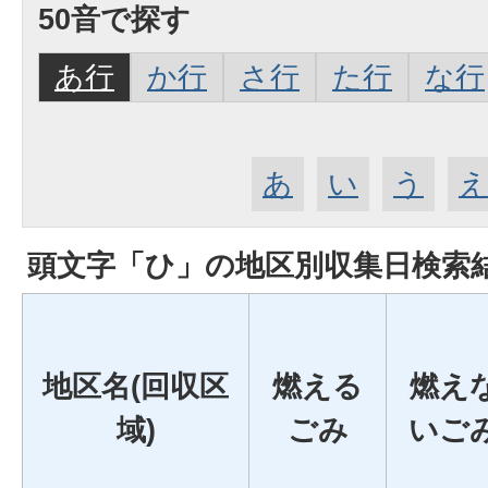
50音で探す
あ行
か行
さ行
た行
な行
あ
い
う
頭文字「
ひ
」の
地区別収集日検索
地区名(回収区
燃える
燃え
域)
ごみ
いご