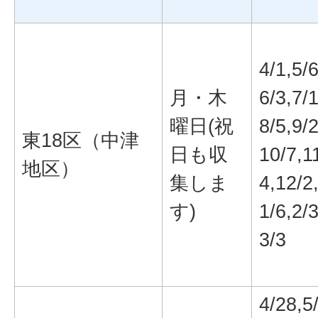
4/1,5/6
月・木
6/3,7/1
曜日(祝
8/5,9/2
東18区（中津
日も収
10/7,1
地区）
集しま
4,12/2
す)
1/6,2/3
3/3
4/28,5