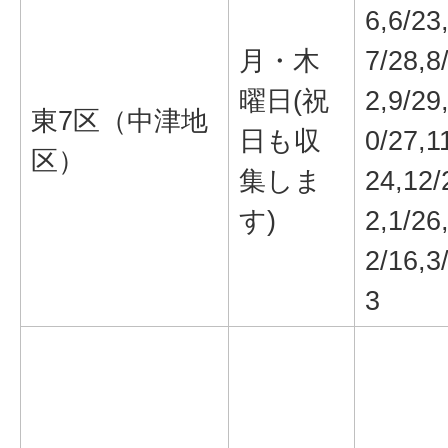
6,6/23
月・木
7/28,8
曜日(祝
2,9/29
東7区（中津地
日も収
0/27,1
区）
集しま
24,12/
す)
2,1/26
2/16,3
3