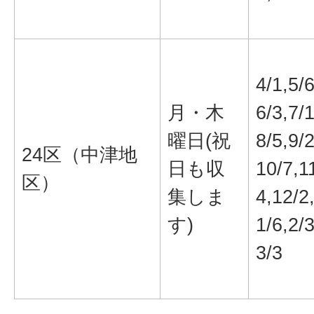
4/1,5/6
月・木
6/3,7/1
曜日(祝
8/5,9/2
24区（中津地
日も収
10/7,1
区）
集しま
4,12/2
す)
1/6,2/3
3/3