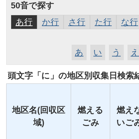
50音で探す
あ行
か行
さ行
た行
な行
あ
い
う
頭文字「
に
」の
地区別収集日検索
地区名(回収区
燃える
燃え
域)
ごみ
いご