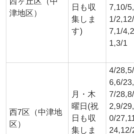
西ヶ丘区（中
日も収
7,10/5
津地区）
集しま
1/2,12
す)
7,1/4,2
1,3/1
4/28,5
6,6/23
月・木
7/28,8
曜日(祝
2,9/29
西7区（中津地
日も収
0/27,1
区）
集しま
24,12/