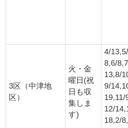
4/13,5
8,6/8,7
火・金
13,8/1
曜日(祝
3区（中津地
9/14,1
日も収
区）
19,11/
集しま
12/14,
す)
18,2/8