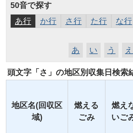
50音で探す
あ行
か行
さ行
た行
な行
あ
い
う
頭文字「
さ
」の
地区別収集日検索
地区名(回収区
燃える
燃え
域)
ごみ
いご