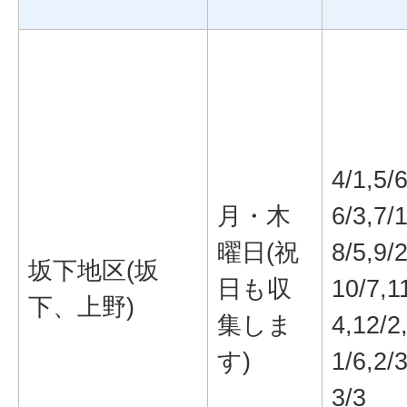
4/1,5/6
月・木
6/3,7/1
曜日(祝
8/5,9/2
坂下地区(坂
日も収
10/7,1
下、上野)
集しま
4,12/2
す)
1/6,2/3
3/3