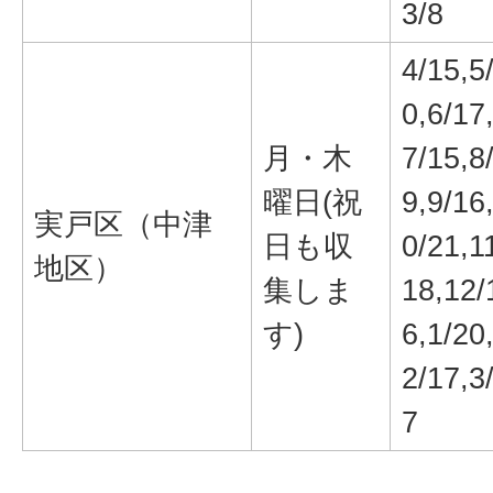
3/8
4/15,5
0,6/17
月・木
7/15,8
曜日(祝
9,9/16
実戸区（中津
日も収
0/21,1
地区）
集しま
18,12/
す)
6,1/20
2/17,3
7