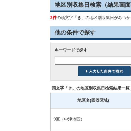
地区別収集日検索
（結果画面
2件
の頭文字「
き
」の
地区別収集日
がみつか
他の条件で探す
キーワードで探す
頭文字「
き
」の
地区別収集日検索
結果一覧
地区名(回収区域)
9区（中津地区）