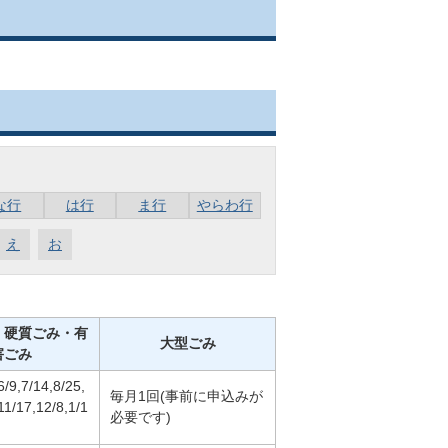
な行
は行
ま行
やらわ行
え
お
・硬質ごみ・有
大型ごみ
害ごみ
6/9,7/14,8/25,
毎月1回(事前に申込みが
11/17,12/8,1/1
必要です)