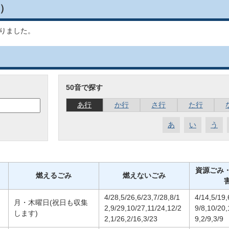
）
りました。
50音で探す
あ行
か行
さ行
た行
あ
い
う
資源ごみ
燃えるごみ
燃えないごみ
4/28,5/26,6/23,7/28,8/1
4/14,5/19,
月・木曜日(祝日も収集
2,9/29,10/27,11/24,12/2
9/8,10/20,
します)
2,1/26,2/16,3/23
9,2/9,3/9