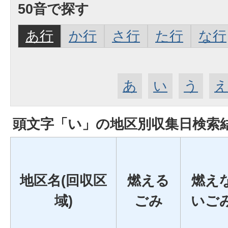
50音で探す
あ行
か行
さ行
た行
な行
あ
い
う
頭文字「
い
」の
地区別収集日検索
地区名(回収区
燃える
燃え
域)
ごみ
いご