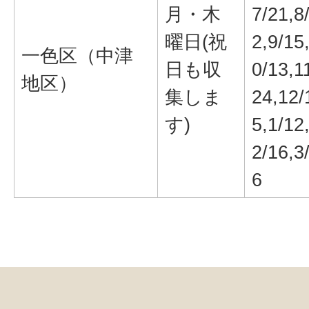
月・木
7/21,8
曜日(祝
2,9/15
一色区（中津
日も収
0/13,1
地区）
集しま
24,12/
す)
5,1/12
2/16,3
6