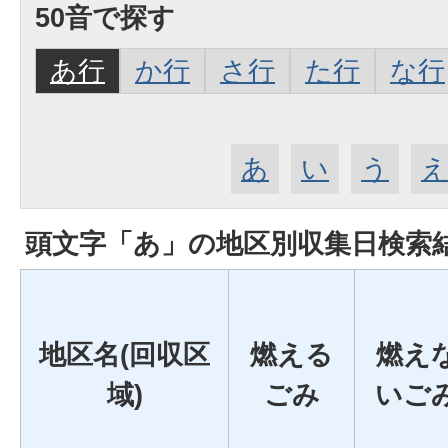
50音で探す
あ行
か行
さ行
た行
な行
あ
い
う
頭文字「
あ
」の
地区別収集日検索
地区名(回収区
燃える
燃え
域)
ごみ
いご