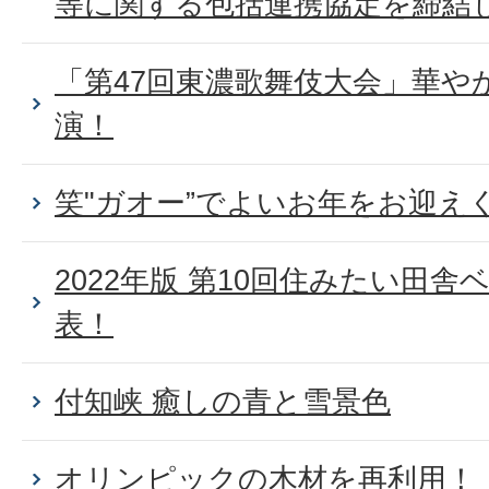
等に関する包括連携協定を締結
「第47回東濃歌舞伎大会」華や
演！
笑"ガオー”でよいお年をお迎え
2022年版 第10回住みたい田
表！
付知峡 癒しの青と雪景色
オリンピックの木材を再利用！