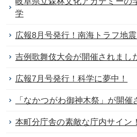
岐阜県立森林文化アカデミーの
学
広報8月号発行！南海トラフ地
吉例歌舞伎大会が開催されまし
広報7月号発行！科学に夢中！
「なかつがわ御神木祭」が開催
本町分庁舎の素敵な庁内サイン