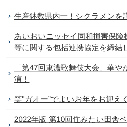
生産鉢数県内一！シクラメンを
あいおいニッセイ同和損害保険株
等に関する包括連携協定を締結
「第47回東濃歌舞伎大会」華や
演！
笑"ガオー”でよいお年をお迎え
2022年版 第10回住みたい田