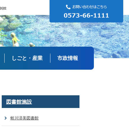
uage
しごと・産業
市政情報
図書館施設
蛭川済美図書館