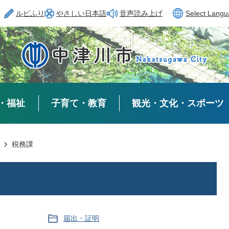
ルビふり
やさしい日本語
音声読み上げ
Select Lang
・福祉
子育て・教育
観光・文化・スポーツ
税務課
届出・証明