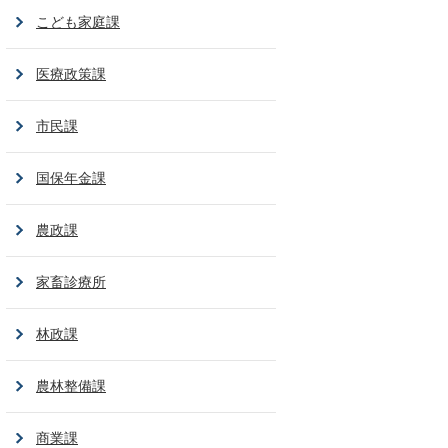
こども家庭課
医療政策課
市民課
国保年金課
農政課
家畜診療所
林政課
農林整備課
商業課