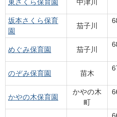
東さくら保育園
中津川
坂本さくら保育
6
茄子川
園
6
めぐみ保育園
茄子川
6
のぞみ保育園
苗木
かやの木
6
かやの木保育園
町
6