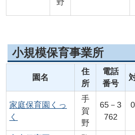
野
小規模保育事業所
住
電話
園名
所
番号
手
家庭保育園くっ
65－3
賀
く
762
野