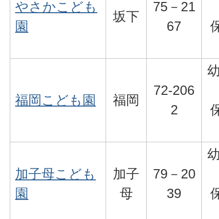
やさかこども
75－21
坂下
園
67
72-206
福岡こども園
福岡
2
加子母こども
加子
79－20
園
母
39