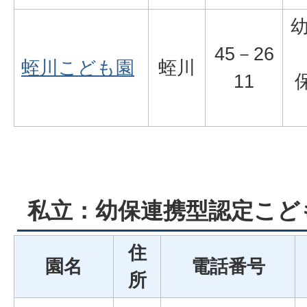
45－26
蛭川こども園
蛭川
11
私立：幼保連携型認定こど
住
園名
電話番号
所