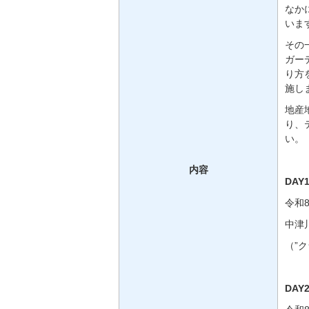
なか
いま
その
ガー
り方
施し
地産
り、
い。
内容
DAY
令和
中津
（”
DAY