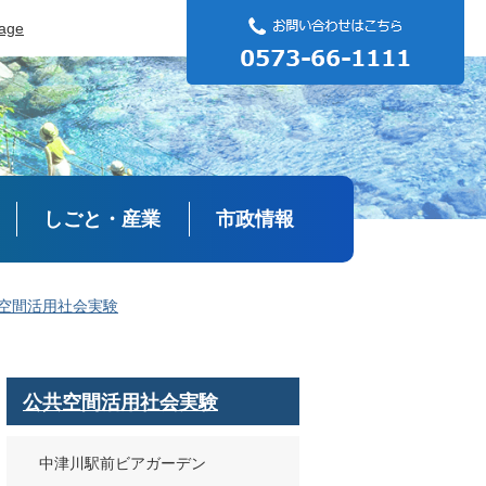
uage
しごと・産業
市政情報
空間活用社会実験
公共空間活用社会実験
中津川駅前ビアガーデン