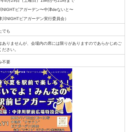
8年8月29日（土曜日）15時から21時まで
川NIGHTビアガーデン〜中津deないと〜
津川NIGHTビアガーデン実行委員会）
たでも
はありませんが、会場内の席には限りがありますのであらかじめご
ください。
み不要