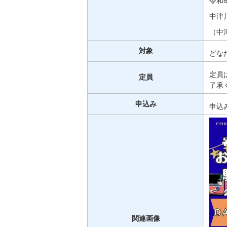
令和
中津
（中
対象
どな
定員
定員
了承
申込み
申込
関連画像