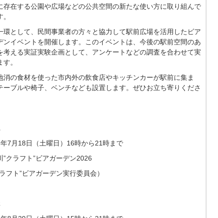
に存在する公園や広場などの公共空間の新たな使い方に取り組んで
す。
一環として、民間事業者の方々と協力して駅前広場を活用したビア
デンイベントを開催します。このイベントは、今後の駅前空間のあ
を考える実証実験企画として、アンケートなどの調査を合わせて実
ます。
地消の食材を使った市内外の飲食店やキッチンカーが駅前に集ま
テーブルや椅子、ベンチなども設置します。ぜひお立ち寄りくださ
1
8年7月18日（土曜日）16時から21時まで
川”クラフト”ビアガーデン2026
クラフト”ビアガーデン実行委員会）
2