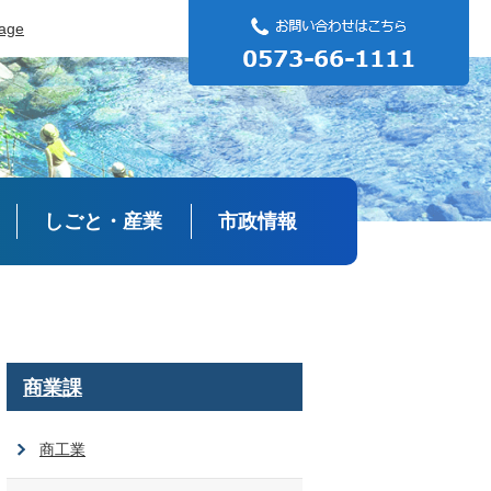
uage
しごと・産業
市政情報
商業課
商工業