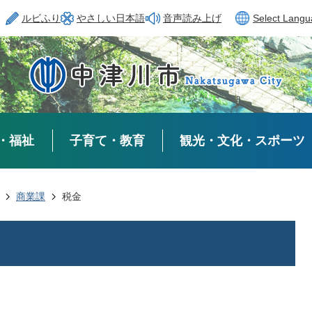
ルビふり
やさしい日本語
音声読み上げ
Select Lang
・福祉
子育て・教育
観光・文化・スポーツ
商業課
税金