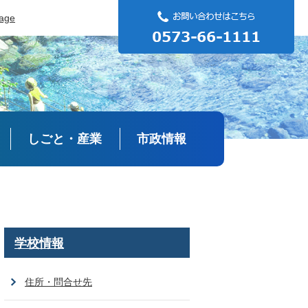
uage
しごと・産業
市政情報
学校情報
住所・問合せ先