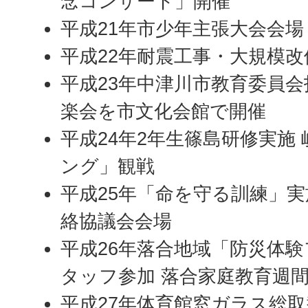
念コンサート」開催
平成21年市少年主張大会会場
平成22年耐震工事・大規模改
平成23年中津川市教育委員会
楽会を市文化会館で開催
平成24年2年生篠島研修実施
ング」観戦
平成25年「命を守る訓練」実
絡協議会会場
平成26年落合地域「防災体験
タッフ参加 落合家庭教育週
平成27年体育館窓ガラス総取