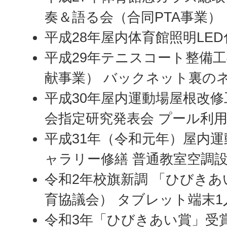
奏＆語る会（合同PTA事業）
平成28年屋内体育館照明LE
平成29年テニスコート整備
献事業） バックネット裏の
平成30年屋内運動場屋根改修
会指定研究発表会 プール利
平成31年（令和元年）屋内運
ャラリー修繕 普通教室空調
令和2年校旗新調 「ひびき
育協議会） タブレット端末1
令和3年「ひびきあい賞」受