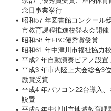
県部門優秀賞受賞、屋内体育館
念日事業挙行
昭和57 年図書館コンクール
市教育課程推進校発表会開催
昭和58 年FBC優秀賞受賞
昭和61 年中津川市福祉協力
平成2 年自動演奏ピアノ設
平成3 年市内陸上大会総合3
励賞受賞
平成4 年パソコン22台導入
設置
平成5 年中津川市地域教育課