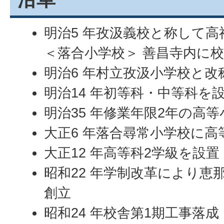
明治5 年孜汲義校と称して
＜落合小学校＞ 善昌寺内に
明治6 年村立孜汲小学校と改
明治14 年初等科・中等科を
明治35 年修業年限2年の高
大正6 年落合尋常小学校に高
大正12 年高等科2学級を設置
昭和22 年学制改革により恵
創立
昭和24 年校舎第1期工事落成