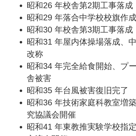
昭和26 年校舎第2期工事落成
昭和29 年落合中学校校旗作
昭和30 年校舎第3期工事落成
昭和31 年屋内体操場落成、
改称
昭和34 年完全給食開始、プ
舎被害
昭和35 年台風被害復旧完了
昭和36 年技術家庭科教室増
究協議会開催
昭和41 年東教推実験学校指