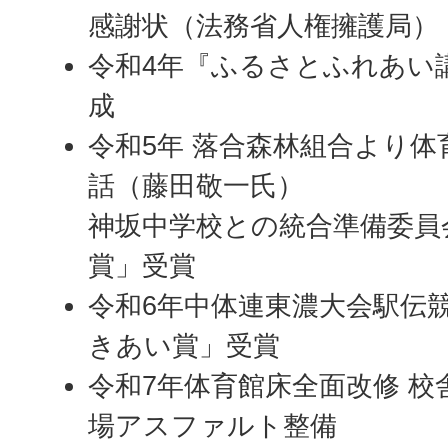
感謝状（法務省人権擁護局）
令和4年『ふるさとふれあい
成
令和5年 落合森林組合より体
話（藤田敬一氏）
神坂中学校との統合準備委員
賞」受賞
令和6年中体連東濃大会駅伝
きあい賞」受賞
令和7年体育館床全面改修 校
場アスファルト整備