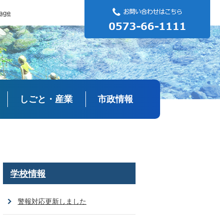
uage
しごと・産業
市政情報
学校情報
警報対応更新しました