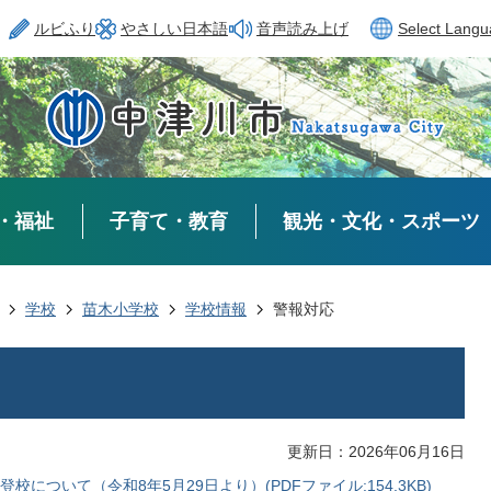
ルビふり
やさしい日本語
音声読み上げ
Select Lang
・福祉
子育て・教育
観光・文化・スポーツ
学校
苗木小学校
学校情報
警報対応
更新日：2026年06月16日
ついて（令和8年5月29日より）(PDFファイル:154.3KB)