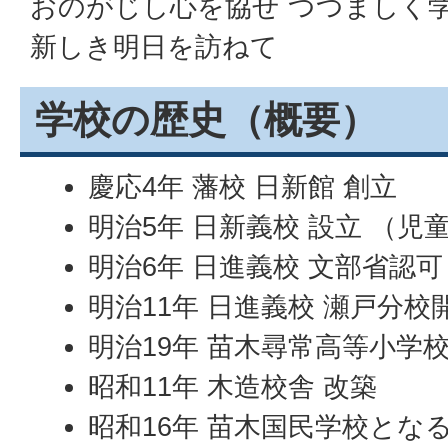
おのがじし心を協せ つつましく
新しき明日を訪ねて
学校の歴史（概要）
慶応4年 藩校 日新館 創立
明治5年 日新義校 設立 （児童
明治6年 日進義校 文部省認可
明治11年 日進義校 瀬戸分校
明治19年 苗木尋常高等小学
昭和11年 木造校舎 改築
昭和16年 苗木国民学校とな