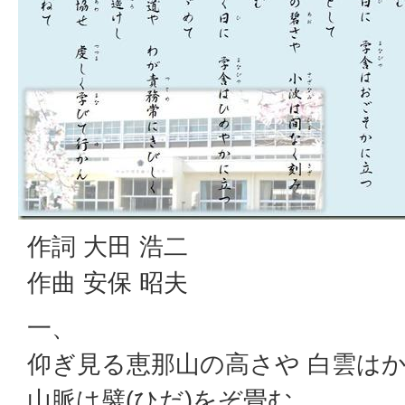
作詞 大田 浩二
作曲 安保 昭夫
一、
仰ぎ見る恵那山の高さや 白雲は
山脈は襞(ひだ)をぞ畳む