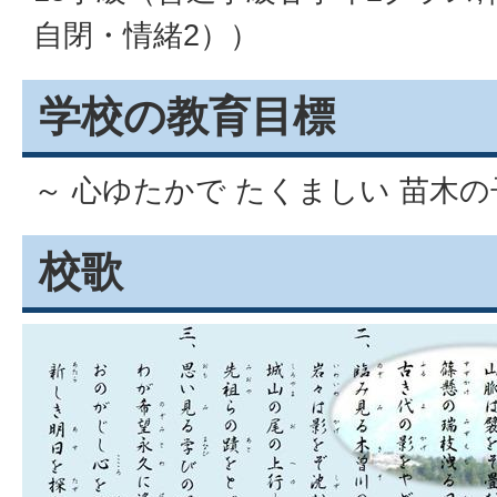
自閉・情緒2））
学校の教育目標
～ 心ゆたかで たくましい 苗木の
校歌