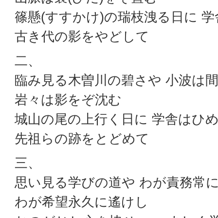
篠懸(すすかけ)の瑞枝洩る日に 
古き代の影をやどして
二、
臨み見る木曽川の碧さや 小波は
岩々は影をぞ沈む
城山の尾の上行く日に 学舎はひ
先祖らの跡をとどめて
三、
思い見る学びの道や わが責務常
わが希望永久に遙けし