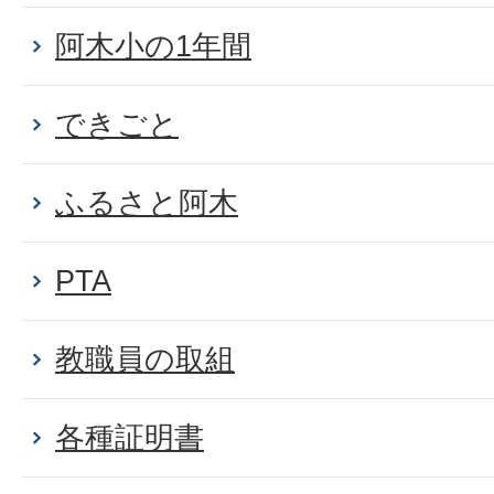
阿木小の1年間
できごと
ふるさと阿木
PTA
教職員の取組
各種証明書