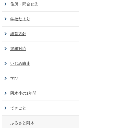
住所・問合せ先
学校だより
経営方針
警報対応
いじめ防止
学び
阿木小の1年間
できごと
ふるさと阿木