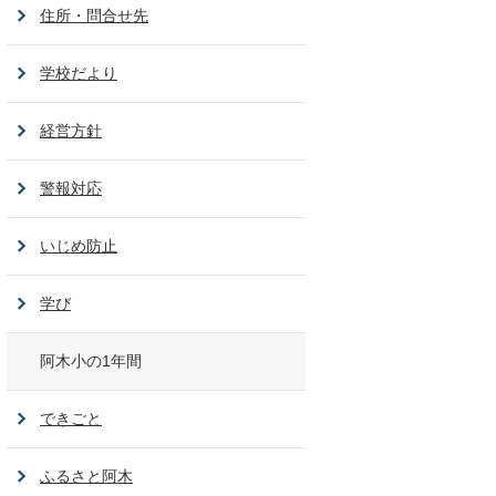
住所・問合せ先
学校だより
経営方針
警報対応
いじめ防止
学び
阿木小の1年間
できごと
ふるさと阿木