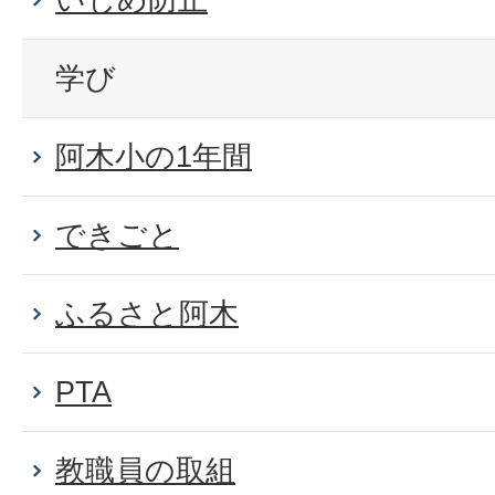
学び
阿木小の1年間
できごと
ふるさと阿木
PTA
教職員の取組