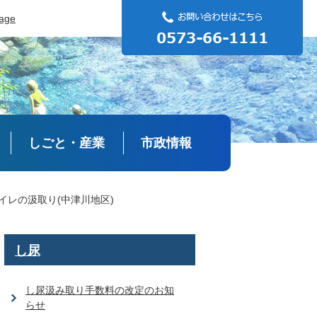
uage
しごと・産業
市政情報
イレの汲取り(中津川地区)
し尿
し尿汲み取り手数料の改定のお知
らせ