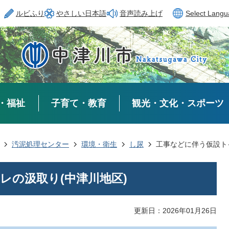
ルビふり
やさしい日本語
音声読み上げ
Select Lang
・福祉
子育て・教育
観光・文化・スポーツ
汚泥処理センター
環境・衛生
し尿
工事などに伴う仮設ト
レの汲取り(中津川地区)
更新日：2026年01月26日