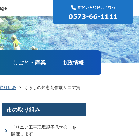
uage
しごと・産業
市政情報
取り組み
くらしの知恵創作展リニア賞
市の取り組み
「リニア工事現場親子見学会」を
開催します！