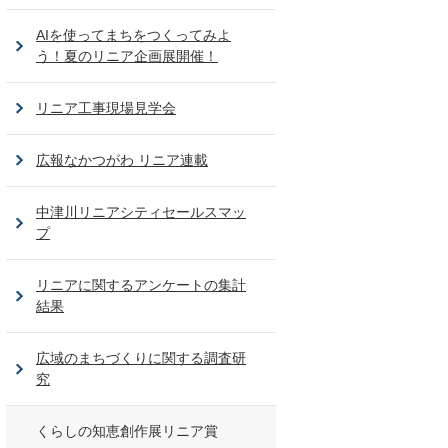
AIを使ってまちをつくってみよ
う！夏のリニア企画展開催！
リニア工事現場見学会
広報なかつがわ リニア連載
中津川リニアシティセールスマッ
プ
リニアに関するアンケートの集計
結果
広域のまちづくりに関する調査研
究
くらしの知恵創作展リニア賞