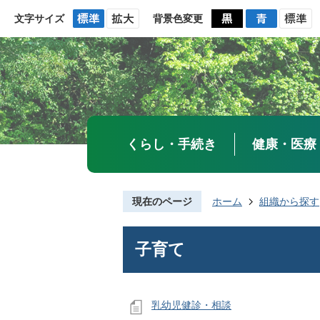
文字サイズ
背景色変更
くらし・手続き
健康・医療
現在のページ
ホーム
組織から探す
子育て
乳幼児健診・相談