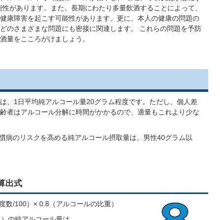
能性があります。また、長期にわたり多量飲酒することによって、
健康障害を起こす可能性があります。更に、本人の健康の問題の
どのさまざまな問題にも密接に関連します。 これらの問題を予防
酒量をこころがけましょう。
は、1日平均純アルコール量20グラム程度です。ただし、個人差
齢者はアルコール分解に時間がかかるので、適量もこれより少な
習慣病のリスクを高める純アルコール摂取量は、男性40グラム以
ラム以上とされています。
算出式
数/100）× 0.8（アルコールの比重）
ント）の純アルコール量は