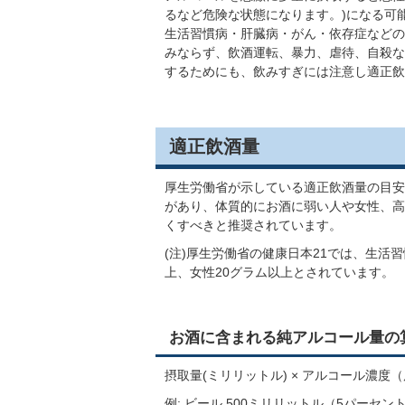
るなど危険な状態になります。)になる可
生活習慣病・肝臓病・がん・依存症などの
みならず、飲酒運転、暴力、虐待、自殺な
するためにも、飲みすぎには注意し適正飲
適正飲酒量
厚生労働省が示している適正飲酒量の目安
があり、体質的にお酒に弱い人や女性、高
くすべきと推奨されています。
(注)厚生労働省の健康日本21では、生活
上、女性20グ
お酒に含まれる純アルコール量の
摂取量(ミリリットル) × アルコール濃度（度
例: ビール 500ミリリットル（5パーセ