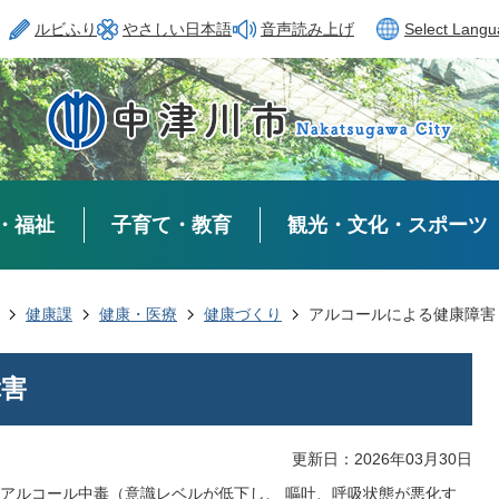
ルビふり
やさしい日本語
音声読み上げ
Select Lang
・福祉
子育て・教育
観光・文化・スポーツ
健康課
健康・医療
健康づくり
アルコールによる健康障害
障害
更新日：2026年03月30日
アルコール中毒（意識レベルが低下し、 嘔吐、呼吸状態が悪化す