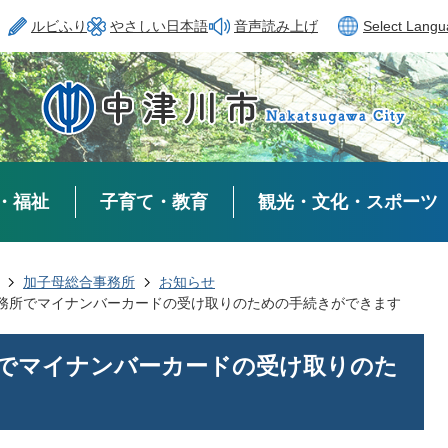
ルビふり
やさしい日本語
音声読み上げ
Select Lang
・福祉
子育て・教育
観光・文化・スポーツ
加子母総合事務所
お知らせ
務所でマイナンバーカードの受け取りのための手続きができます
でマイナンバーカードの受け取りのた