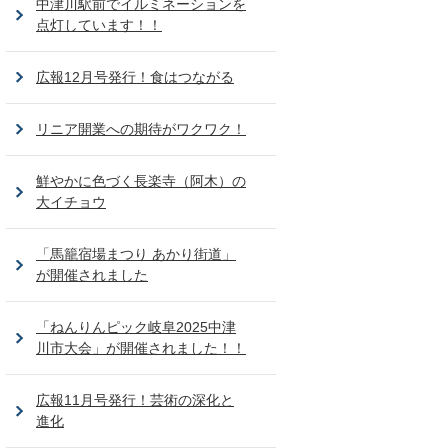
中津川駅前でイルミネーションを
点灯しています！！
広報12月号発行！食はつながる
リニア開業への期待がワクワク！
鮮やかに色づく長楽寺（阿木）の
大イチョウ
「馬籠宿場まつり あかり街道」
が開催されました
「ねんりんピック岐阜2025中津
川市大会」が開催されました！！
広報11月号発行！芸術の深化と
進化