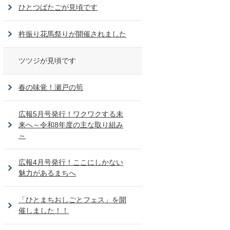
ひとつばたごが見頃です
杵振り花馬祭りが開催されました
ツツジが見頃です
春の味覚！瀬戸の筍
広報5月号発行！ワクワクする未
来へ～令和8年度の主な取り組み
～
広報4月号発行！ここにしかない
魅力があるまちへ
「ひとまちおしごとフェス」を開
催しました！！