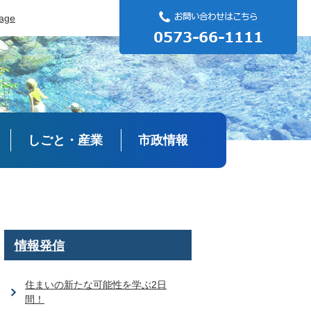
uage
しごと・産業
市政情報
情報発信
住まいの新たな可能性を学ぶ2日
間！