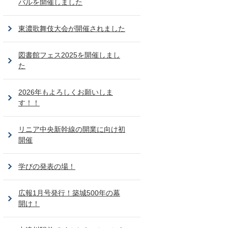
バルを開催しました
東濃歌舞伎大会が開催されました
図書館フェス2025を開催しまし
た
2026年もよろしくお願いしま
す！！
リニア中央新幹線の開業に向け初
開催
学びの発表の場！
広報1月号発行！築城500年の幕
開け！