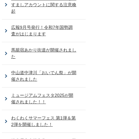
すましアカウントに関する注意喚
起
広報9月号発行！令和7年国勢調
査がはじまります
馬籠宿あかり街道が開催されまし
た
中山道中津川「おいでん祭」が開
催されました
ミュージアムフェスタ2025が開
催されました！！
わくわくサマーフェス 第1弾＆第
2弾を開催しました！