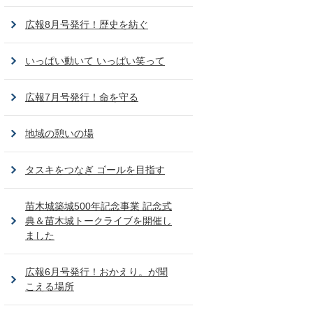
広報8月号発行！歴史を紡ぐ
いっぱい動いて いっぱい笑って
広報7月号発行！命を守る
地域の憩いの場
タスキをつなぎ ゴールを目指す
苗木城築城500年記念事業 記念式
典＆苗木城トークライブを開催し
ました
広報6月号発行！おかえり。が聞
こえる場所