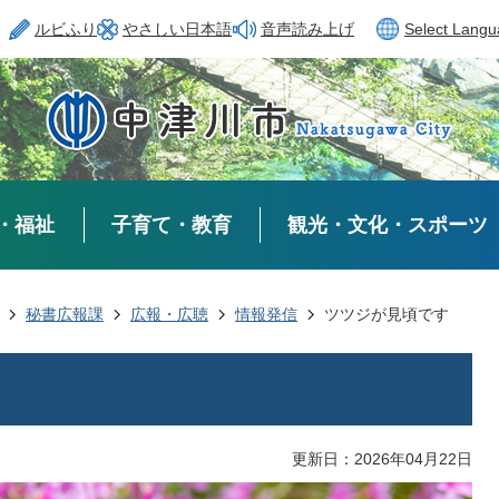
ルビふり
やさしい日本語
音声読み上げ
Select Lang
・福祉
子育て・教育
観光・文化・スポーツ
秘書広報課
広報・広聴
情報発信
ツツジが見頃です
更新日：2026年04月22日