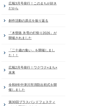
広報3月号発行！このまちが好き
だから
創作活動の原点を振り返る
「木曽路 氷雪の灯祭り2026」が
開催されました
「二十歳の集い」を開催しまし
た！！
広報2月号発行！ワクワク×まち×
未来
令和8年中津川市消防出初式を開
催しました
第30回ブラスバンドフェスティ