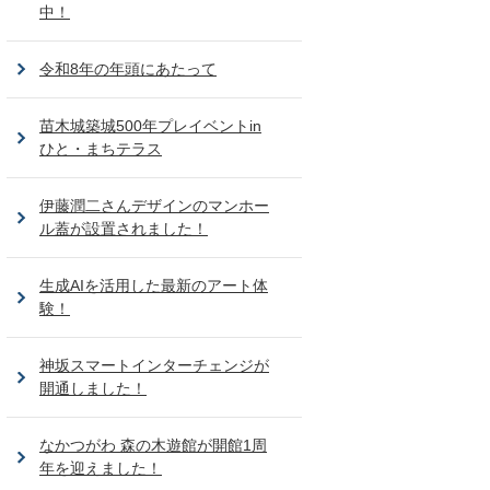
中！
令和8年の年頭にあたって
苗木城築城500年プレイベントin
ひと・まちテラス
伊藤潤二さんデザインのマンホー
ル蓋が設置されました！
生成AIを活用した最新のアート体
験！
神坂スマートインターチェンジが
開通しました！
なかつがわ 森の木遊館が開館1周
年を迎えました！