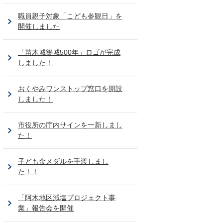
職員親子対象「こども参観日」を
開催しました
「苗木城築城500年」ロゴが完成
しました！
おくやみワンストップ窓口を開設
しました！
市役所の庁内サインを一新しまし
た！
子ども金メダルを手渡しまし
た！！
「阿木地区減塩プロジェクト事
業」報告会を開催