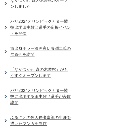
なかつがわ 森の木遊館がオープ
ンしました
パリ2024オリンピックカヌー競
技出場田中雄己選手の応援イベン
トを開催
市出身ホラー漫画家伊藤潤二氏の
展覧会を訪問
「なかつがわ 森の木遊館」がも
うすぐオープンします
パリ2024オリンピックカヌー競
技に出場する田中雄己選手が表敬
訪問
ふるさとの偉人長瀬富郎の生涯を
描いたマンガを制作