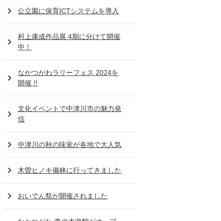
公立園に保育ICTシステムを導入
村上康成作品展 4期に分けて開催
中！
なかつがわラリーフェス 2024を
開催 !!
文化イベントで中津川市の魅力発
信
中津川の秋の味覚が各地で大人気
木曽ヒノキ備林に行ってきました
おいでん祭が開催されました