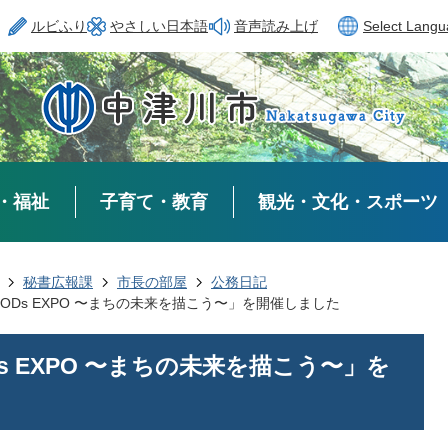
ルビふり
やさしい日本語
音声読み上げ
Select Lang
・福祉
子育て・教育
観光・文化・スポーツ
秘書広報課
市長の部屋
公務日記
WOODs EXPO 〜まちの未来を描こう〜」を開催しました
ODs EXPO 〜まちの未来を描こう〜」を