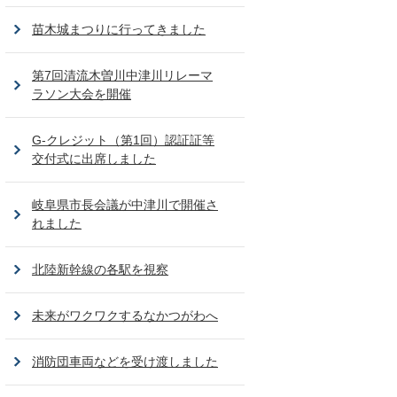
苗木城まつりに行ってきました
第7回清流木曽川中津川リレーマ
ラソン大会を開催
G-クレジット（第1回）認証証等
交付式に出席しました
岐阜県市長会議が中津川で開催さ
れました
北陸新幹線の各駅を視察
未来がワクワクするなかつがわへ
消防団車両などを受け渡しました