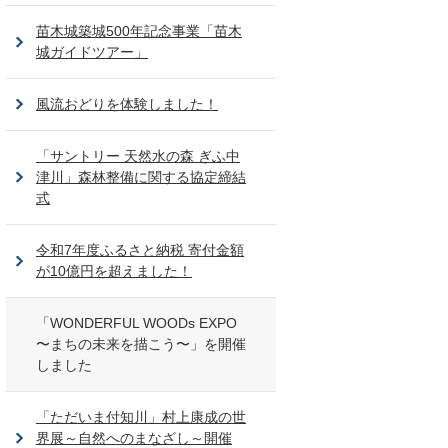
苗木城築城500年記念事業「苗木
城ガイドツアー」
風流おどりを体験しました！
「サントリー 天然水の森 ぎふ中
津川」森林整備に関する協定締結
式
令和7年度ふるさと納税 寄付金額
が10億円を超えました！
「WONDERFUL WOODs EXPO
〜まちの未来を描こう〜」を開催
しました
「ただいま付知川」村上康成の世
界展～自然へのまなざし～開催