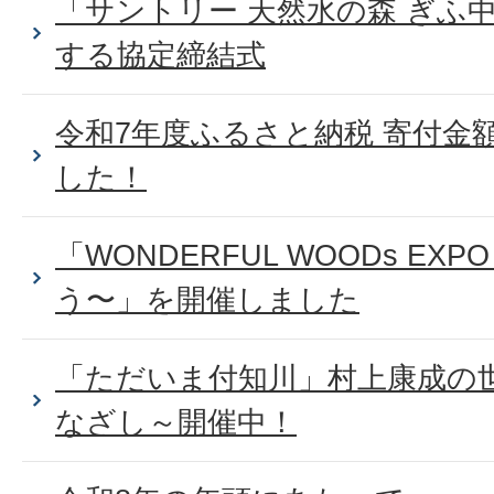
「サントリー 天然水の森 ぎふ
する協定締結式
令和7年度ふるさと納税 寄付金
した！
「WONDERFUL WOODs E
う〜」を開催しました
「ただいま付知川」村上康成の
なざし～開催中！