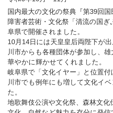
国内最大の文化の祭典『第39回国
障害者芸術・文化祭「清流の国ぎふ
阜県で開催されました。
10月14日には天皇皇后両陛下が
川市からも各種団体が参加し、雄
華やかに輝かせてくれました。
岐阜県で「文化イヤー」と位置付
川市でも例年にも増して文化イベ
た。
地歌舞伎公演や文化祭、森林文化
文化、自然など魅力を存分に発信