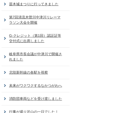
苗木城まつりに行ってきました
第7回清流木曽川中津川リレーマ
ラソン大会を開催
G-クレジット（第1回）認証証等
交付式に出席しました
岐阜県市長会議が中津川で開催さ
れました
北陸新幹線の各駅を視察
未来がワクワクするなかつがわへ
消防団車両などを受け渡しました
行事が盛り沢山の一日でした！