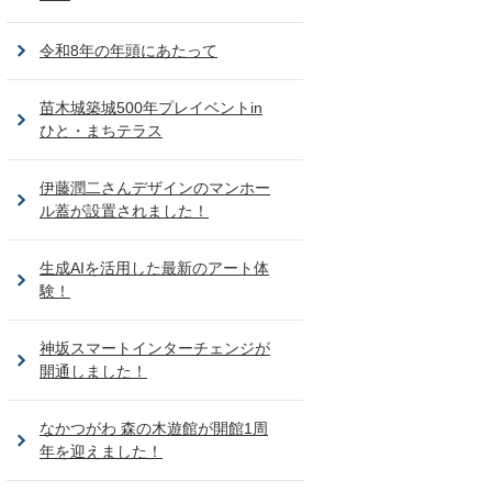
令和8年の年頭にあたって
苗木城築城500年プレイベントin
ひと・まちテラス
伊藤潤二さんデザインのマンホー
ル蓋が設置されました！
生成AIを活用した最新のアート体
験！
神坂スマートインターチェンジが
開通しました！
なかつがわ 森の木遊館が開館1周
年を迎えました！