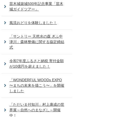
苗木城築城500年記念事業「苗木
城ガイドツアー」
風流おどりを体験しました！
「サントリー 天然水の森 ぎふ中
津川」森林整備に関する協定締結
式
令和7年度ふるさと納税 寄付金額
が10億円を超えました！
「WONDERFUL WOODs EXPO
〜まちの未来を描こう〜」を開催
しました
「ただいま付知川」村上康成の世
界展～自然へのまなざし～開催
中！