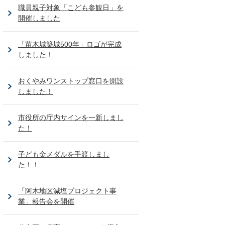
職員親子対象「こども参観日」を
開催しました
「苗木城築城500年」ロゴが完成
しました！
おくやみワンストップ窓口を開設
しました！
市役所の庁内サインを一新しまし
た！
子ども金メダルを手渡しまし
た！！
「阿木地区減塩プロジェクト事
業」報告会を開催