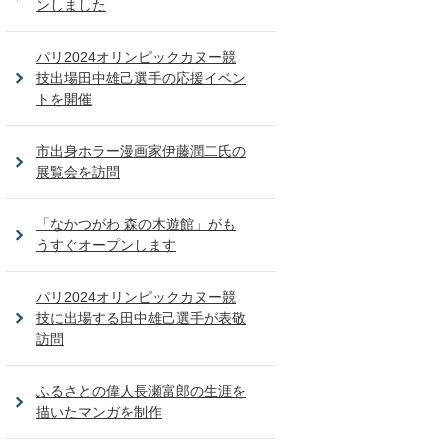
ンしました
パリ2024オリンピックカヌー競
技出場田中雄己選手の応援イベン
トを開催
市出身ホラー漫画家伊藤潤二氏の
展覧会を訪問
「なかつがわ 森の木遊館」がも
うすぐオープンします
パリ2024オリンピックカヌー競
技に出場する田中雄己選手が表敬
訪問
ふるさとの偉人長瀬富郎の生涯を
描いたマンガを制作