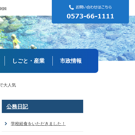
uage
しごと・産業
市政情報
で大人気
公務日記
学校給食をいただきました！