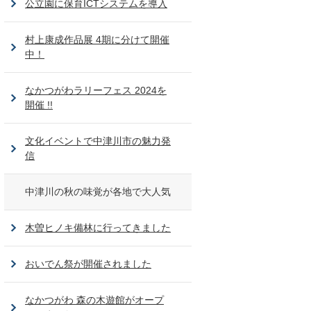
公立園に保育ICTシステムを導入
村上康成作品展 4期に分けて開催
中！
なかつがわラリーフェス 2024を
開催 !!
文化イベントで中津川市の魅力発
信
中津川の秋の味覚が各地で大人気
木曽ヒノキ備林に行ってきました
おいでん祭が開催されました
なかつがわ 森の木遊館がオープ