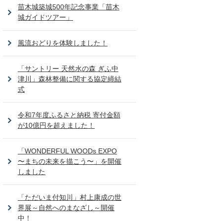
苗木城築城500年記念事業「苗木
城ガイドツアー」
風流おどりを体験しました！
「サントリー 天然水の森 ぎふ中
津川」森林整備に関する協定締結
式
令和7年度ふるさと納税 寄付金額
が10億円を超えました！
「WONDERFUL WOODs EXPO
〜まちの未来を描こう〜」を開催
しました
「ただいま付知川」村上康成の世
界展～自然へのまなざし～開催
中！