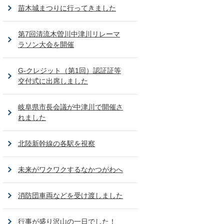
苗木城まつりに行ってきました
第7回清流木曽川中津川リレーマ
ラソン大会を開催
G-クレジット（第1回）認証証等
交付式に出席しました
岐阜県市長会議が中津川で開催さ
れました
北陸新幹線の各駅を視察
未来がワクワクするなかつがわへ
消防団車両などを受け渡しました
行事が盛り沢山の一日でした！