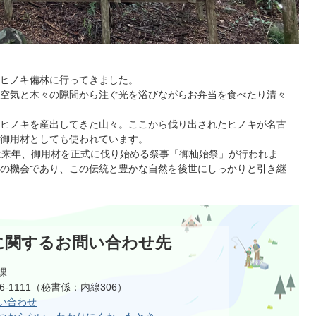
ヒノキ備林に行ってきました。
空気と木々の隙間から注ぐ光を浴びながらお弁当を食べたり清々
ヒノキを産出してきた山々。ここから伐り出されたヒノキが名古
御用材としても使われています。
は来年、御用材を正式に伐り始める祭事「御杣始祭」が行われま
の機会であり、この伝統と豊かな自然を後世にしっかりと引き継
に関するお問い合わせ先
課
66-1111（秘書係：内線306）
い合わせ