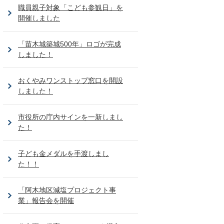
職員親子対象「こども参観日」を
開催しました
「苗木城築城500年」ロゴが完成
しました！
おくやみワンストップ窓口を開設
しました！
市役所の庁内サインを一新しまし
た！
子ども金メダルを手渡しまし
た！！
「阿木地区減塩プロジェクト事
業」報告会を開催