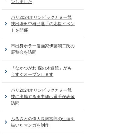
ンしました
パリ2024オリンピックカヌー競
技出場田中雄己選手の応援イベン
トを開催
市出身ホラー漫画家伊藤潤二氏の
展覧会を訪問
「なかつがわ 森の木遊館」がも
うすぐオープンします
パリ2024オリンピックカヌー競
技に出場する田中雄己選手が表敬
訪問
ふるさとの偉人長瀬富郎の生涯を
描いたマンガを制作