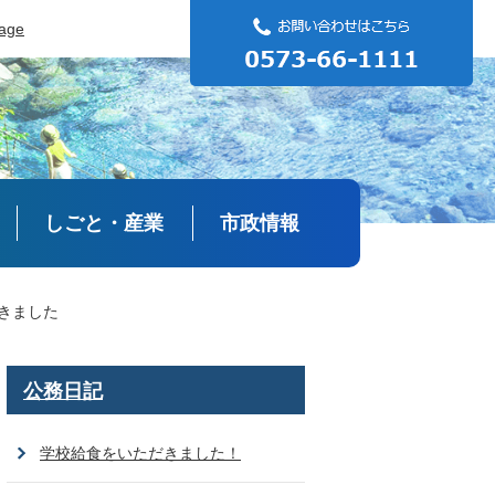
uage
しごと・産業
市政情報
きました
公務日記
学校給食をいただきました！