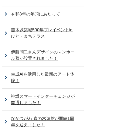
令和8年の年頭にあたって
苗木城築城500年プレイベントin
ひと・まちテラス
伊藤潤二さんデザインのマンホー
ル蓋が設置されました！
生成AIを活用した最新のアート体
験！
神坂スマートインターチェンジが
開通しました！
なかつがわ 森の木遊館が開館1周
年を迎えました！