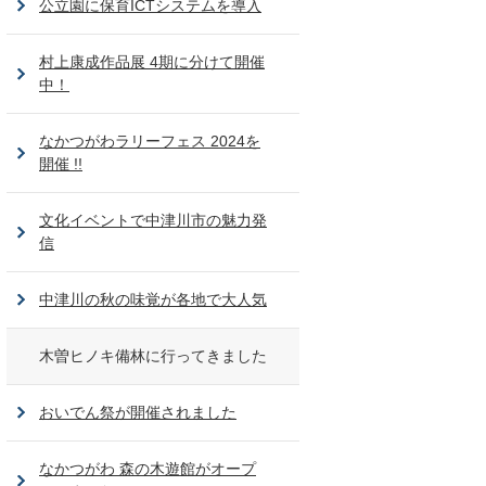
公立園に保育ICTシステムを導入
村上康成作品展 4期に分けて開催
中！
なかつがわラリーフェス 2024を
開催 !!
文化イベントで中津川市の魅力発
信
中津川の秋の味覚が各地で大人気
木曽ヒノキ備林に行ってきました
おいでん祭が開催されました
なかつがわ 森の木遊館がオープ