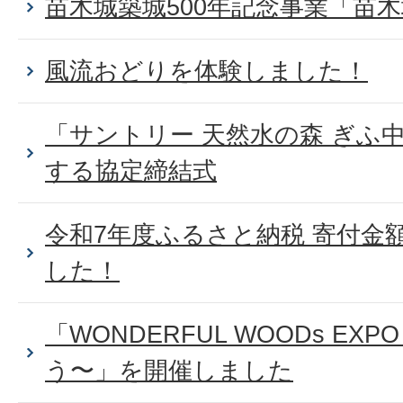
苗木城築城500年記念事業「苗
風流おどりを体験しました！
「サントリー 天然水の森 ぎふ
する協定締結式
令和7年度ふるさと納税 寄付金
した！
「WONDERFUL WOODs E
う〜」を開催しました