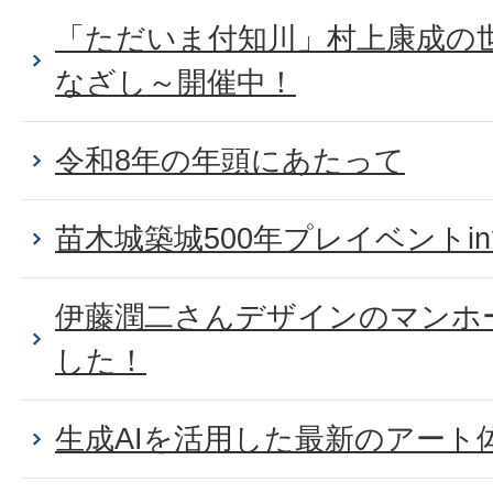
「ただいま付知川」村上康成の
なざし～開催中！
令和8年の年頭にあたって
苗木城築城500年プレイベントi
伊藤潤二さんデザインのマンホ
した！
生成AIを活用した最新のアート