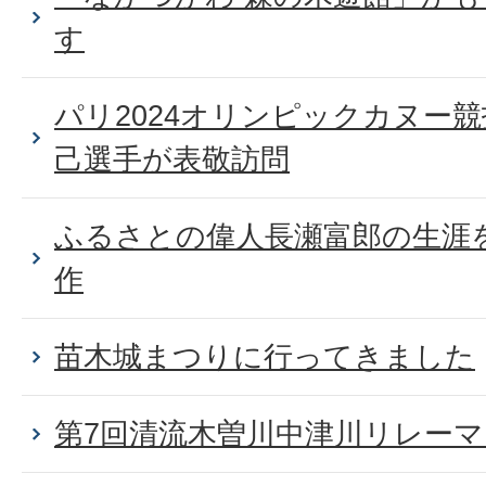
す
パリ2024オリンピックカヌー
己選手が表敬訪問
ふるさとの偉人長瀬富郎の生涯
作
苗木城まつりに行ってきました
第7回清流木曽川中津川リレー