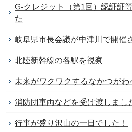
G-クレジット（第1回）認証証
た
岐阜県市長会議が中津川で開催
北陸新幹線の各駅を視察
未来がワクワクするなかつがわ
消防団車両などを受け渡しまし
行事が盛り沢山の一日でした！