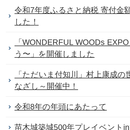
令和7年度ふるさと納税 寄付金
した！
「WONDERFUL WOODs E
う〜」を開催しました
「ただいま付知川」村上康成の
なざし～開催中！
令和8年の年頭にあたって
苗木城築城500年プレイベントi