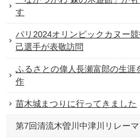
す
パリ2024オリンピックカヌー
己選手が表敬訪問
ふるさとの偉人長瀬富郎の生涯
作
苗木城まつりに行ってきました
第7回清流木曽川中津川リレー