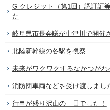
G-クレジット（第1回）認証証
た
岐阜県市長会議が中津川で開催
北陸新幹線の各駅を視察
未来がワクワクするなかつがわ
消防団車両などを受け渡しまし
行事が盛り沢山の一日でした！