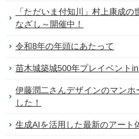
「ただいま付知川」村上康成の
なざし～開催中！
令和8年の年頭にあたって
苗木城築城500年プレイベントi
伊藤潤二さんデザインのマンホ
した！
生成AIを活用した最新のアート