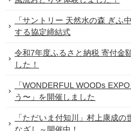
「サントリー 天然水の森 ぎふ
する協定締結式
令和7年度ふるさと納税 寄付金
した！
「WONDERFUL WOODs E
う〜」を開催しました
「ただいま付知川」村上康成の
なざし～開催中！