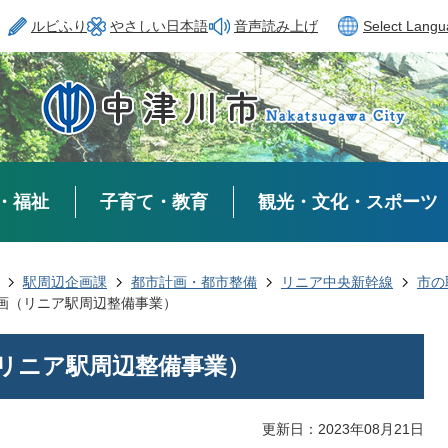
ルビふり
やさしい日本語
音声読み上げ
Select Lang
・福祉
子育て・教育
観光・文化・スポーツ
駅周辺企画課
都市計画・都市整備
リニア中央新幹線
市の
画（リニア駅周辺整備事業）
リニア駅周辺整備事業）
更新日：2023年08月21日