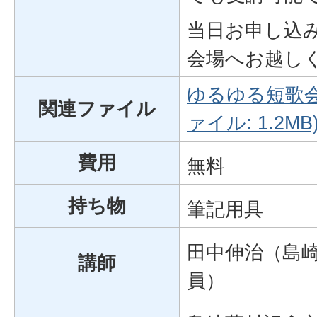
当日お申し込
会場へお越し
ゆるゆる短歌会
関連ファイル
ァイル: 1.2MB
費用
無料
持ち物
筆記用具
田中伸治（島崎
講師
員）