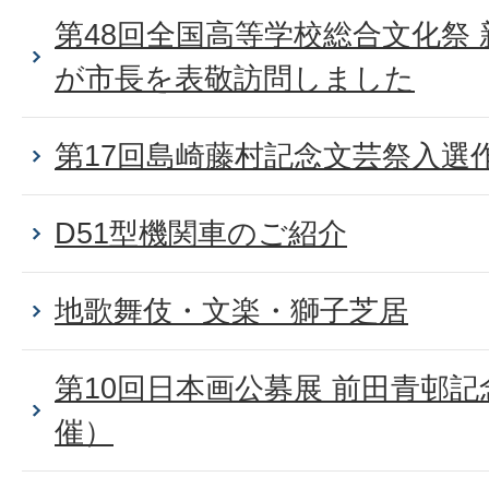
第48回全国高等学校総合文化祭
が市長を表敬訪問しました
第17回島崎藤村記念文芸祭入選
D51型機関車のご紹介
地歌舞伎・文楽・獅子芝居
第10回日本画公募展 前田青邨記
催）