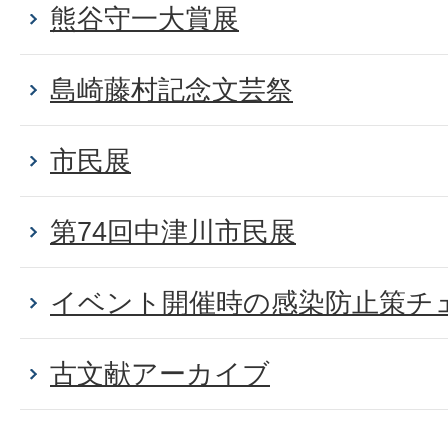
熊谷守一大賞展
島崎藤村記念文芸祭
市民展
第74回中津川市民展
イベント開催時の感染防止策チ
古文献アーカイブ