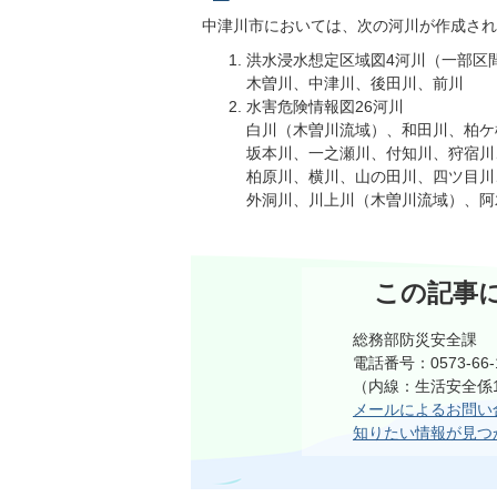
中津川市においては、次の河川が作成され
洪水浸水想定区域図4河川（一部区
木曽川、中津川、後田川、前川
水害危険情報図26河川
白川（木曽川流域）、和田川、柏ケ
坂本川、一之瀬川、付知川、狩宿川
柏原川、横川、山の田川、四ツ目川
外洞川、川上川（木曽川流域）、阿
この記事
総務部防災安全課
電話番号：0573-66-
（内線：生活安全係1
メールによるお問い
知りたい情報が見つ