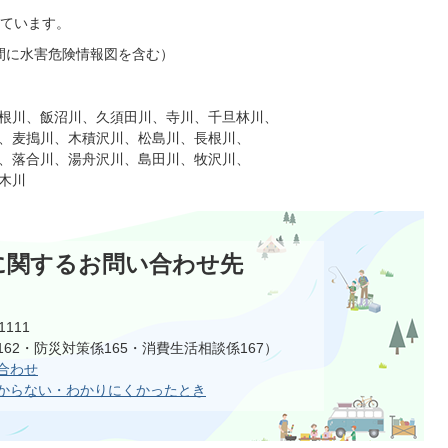
ています。
間に水害危険情報図を含む）
根川、飯沼川、久須田川、寺川、千旦林川、
、麦搗川、木積沢川、松島川、長根川、
、落合川、湯舟沢川、島田川、牧沢川、
木川
に関するお問い合わせ先
1111
62・防災対策係165・消費生活相談係167）
合わせ
からない・わかりにくかったとき