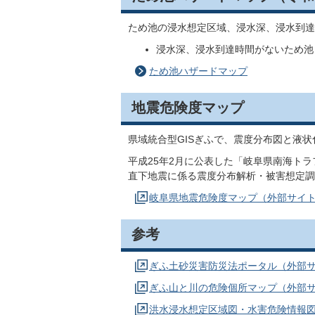
ため池の浸水想定区域、浸水深、浸水到達
浸水深、浸水到達時間がないため池
ため池ハザードマップ
地震危険度マップ
県域統合型GISぎふで、震度分布図と液
平成25年2月に公表した「岐阜県南海トラ
直下地震に係る震度分布解析・被害想定調
岐阜県地震危険度マップ（外部サイ
参考
ぎふ土砂災害防災法ポータル（外部
ぎふ山と川の危険個所マップ（外部
洪水浸水想定区域図・水害危険情報