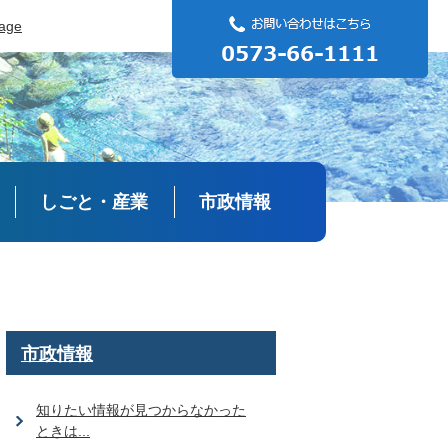
uage
しごと・産業
市政情報
市政情報
知りたい情報が見つからなかった
ときは...