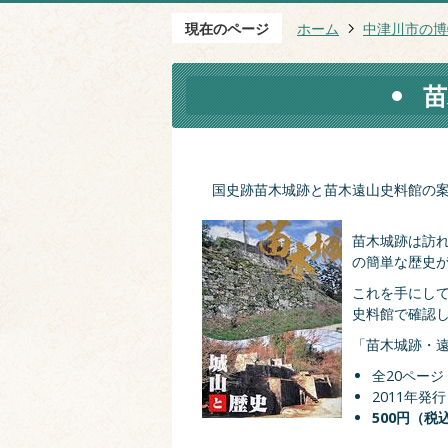
現在のページ
ホーム
中津川市の博
苗
国史跡苗木城跡と苗木遠山史料館の
苗木城跡は訪
の簡単な歴史
これを手にして
史料館で確認
「苗木城跡・
全20ページ
2011年発行
500円（税