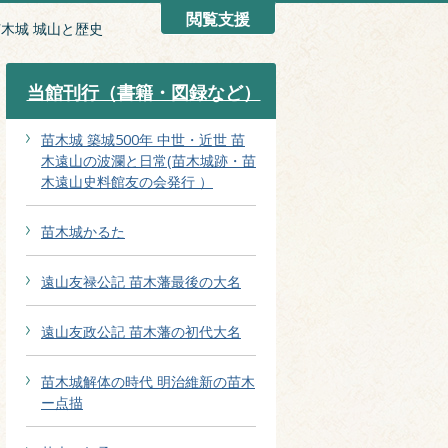
閲覧支援
木城 城山と歴史
当館刊行（書籍・図録など）
苗木城 築城500年 中世・近世 苗
木遠山の波瀾と日常(苗木城跡・苗
木遠山史料館友の会発行 ）
苗木城かるた
遠山友禄公記 苗木藩最後の大名
遠山友政公記 苗木藩の初代大名
苗木城解体の時代 明治維新の苗木
ー点描