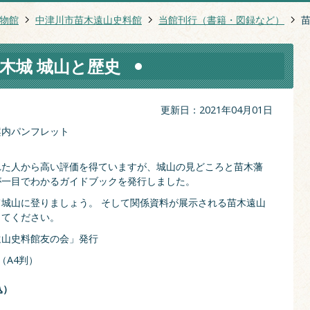
物館
中津川市苗木遠山史料館
当館刊行（書籍・図録など）
苗
木城 城山と歴史
更新日：2021年04月01日
案内パンフレット
れた人から高い評価を得ていますが、城山の見どころと苗木藩
が一目でわかるガイドブックを発行しました。
城山に登りましょう。 そして関係資料が展示される苗木遠山
してください。
遠山史料館友の会」発行
（A4判）
込）