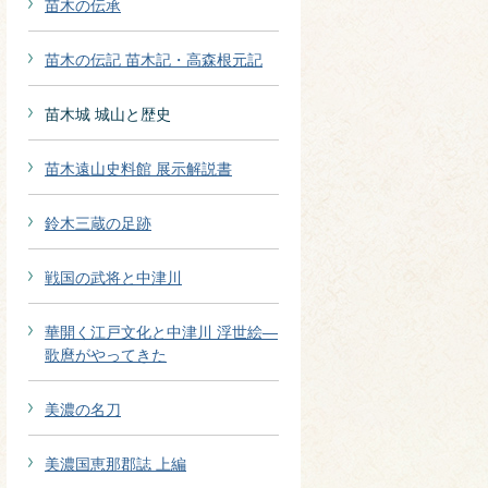
苗木の伝承
苗木の伝記 苗木記・高森根元記
苗木城 城山と歴史
苗木遠山史料館 展示解説書
鈴木三蔵の足跡
戦国の武将と中津川
華開く江戸文化と中津川 浮世絵―
歌麿がやってきた
美濃の名刀
美濃国恵那郡誌 上編